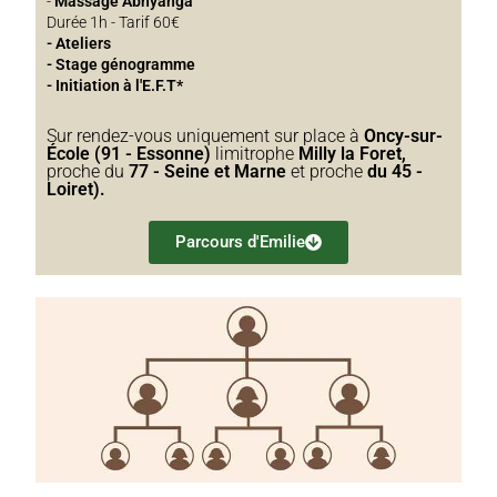
-
Massage Abhyanga
Durée 1h - Tarif 60€
- Ateliers
- Stage génogramme
- Initiation à l'E.F.T*
Sur rendez-vous uniquement sur place à
Oncy-sur-
École (91 - Essonne)
limitrophe
Milly la Foret,
proche du
77 - Seine et Marne
et proche
du 45 -
Loiret).
Parcours d'Emilie