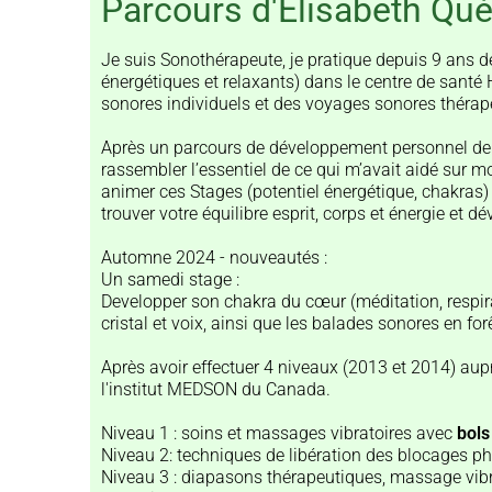
Parcours d'Elisabeth Qu
Je suis Sonothérapeute, je pratique depuis 9 ans de
énergétiques et relaxants) dans le centre de sant
sonores individuels et des voyages sonores thérapeu
Après un parcours de développement personnel depu
rassembler l’essentiel de ce qui m’avait aidé sur m
animer ces Stages (potentiel énergétique, chakras)
trouver votre équilibre esprit, corps et énergie et dé
Automne 2024 - nouveautés :
Un samedi stage :
Developper son chakra du cœur (méditation, respira
cristal et voix, ainsi que les balades sonores en for
Après avoir effectuer 4 niveaux (2013 et 2014) aup
l'institut MEDSON du Canada.
Niveau 1 : soins et massages vibratoires avec
bols 
Niveau 2: techniques de libération des blocages p
Niveau 3 : diapasons thérapeutiques, massage vib