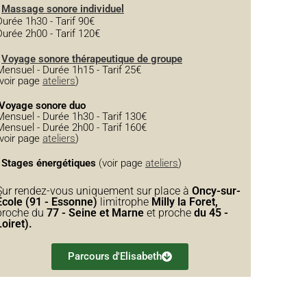
-
Massage sonore individuel
Durée 1h30 - Tarif 90€
Durée 2h00 - Tarif 120€
-
Voyage sonore thérapeutique de groupe
Mensuel - Durée 1h15 - Tarif 25€
(voir page
ateliers
)
Voyage sonore duo
Mensuel - Durée 1h30 - Tarif 130€
Mensuel - Durée 2h00 - Tarif 160€
(voir page
ateliers
)
-
Stages énergétiques
(voir page
ateliers
)
Sur rendez-vous uniquement sur place à
Oncy-sur-
École (91 - Essonne)
limitrophe
Milly la Foret,
proche du
77 - Seine et Marne
et proche
du 45 -
Loiret).
Parcours d'Elisabeth