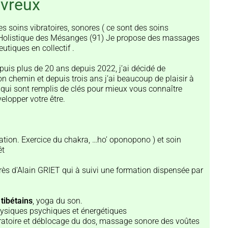
évreux
s soins vibratoires, sonores ( ce sont des soins
é Holistique des Mésanges (91) Je propose des massages
tiques en collectif .
is plus de 20 ans depuis 2022, j’ai décidé de
on chemin et depuis trois ans j’ai beaucoup de plaisir à
 qui sont remplis de clés pour mieux vous connaître
velopper votre être.
tion. Exercice du chakra, …ho’ oponopono ) et soin
êt
rès d'Alain GRIET qui à suivi une formation dispensée par
tibétains
, yoga du son.
hysiques psychiques et énergétiques
ratoire et déblocage du dos, massage sonore des voûtes