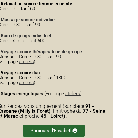
-
Relaxation sonore femme enceinte
Durée 1h - Tarif 60€
-
Massage sonore individuel
Durée 1h30 - Tarif 90€
-
Bain de gongs individuel
Durée 50min - Tarif 60€
-
Voyage sonore thérapeutique de groupe
Mensuel - Durée 1h30 - Tarif 90€
(voir page
ateliers
)
Voyage sonore duo
Mensuel - Durée 1h30 - Tarif 130€
(voir page
ateliers
)
-
Stages énergétiques
(voir page
ateliers
)
Sur Rendez-vous uniquement (sur place
91 -
Essonne (Milly la Foret),
limitrophe du
77 - Seine
et Marne
et proche
45 - Loiret).
Parcours d'Elisabeth