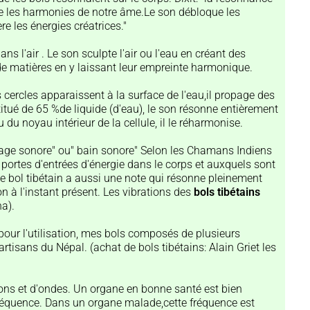
ppe les harmonies de notre âme.Le son débloque les
re les énergies créatrices."
ns l'air . Le son sculpte l'air ou l'eau en créant des
de matières en y laissant leur empreinte harmonique.
 cercles apparaissent à la surface de l'eau,il propage des
tué de 65 %de liquide (d'eau), le son résonne entièrement
du noyau intérieur de la cellule, il le réharmonise.
ge sonore" ou" bain sonore" Selon les Chamans Indiens
ortes d'entrées d'énergie dans le corps et auxquels sont
e bol tibétain a aussi une note qui résonne pleinement
 à l'instant présent. Les vibrations des
bols tibétains
ha).
pour l'utilisation, mes bols composés de plusieurs
rtisans du Népal. (achat de bols tibétains: Alain Griet les
ons et d'ondes. Un organe en bonne santé est bien
 fréquence. Dans un organe malade,cette fréquence est