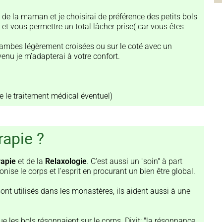
re de la maman et je choisirai de préférence des petits bols
 et vous permettre un total lâcher prise( car vous êtes
jambes légèrement croisées ou sur le coté avec un
enu je m’adapterai à votre confort.
e le traitement médical éventuel)
rapie ?
apie
et de la
Relaxologie
. C'est aussi un "soin" à part
nise le corps et l'esprit en procurant un bien être global.
ont utilisés dans les monastères, ils aident aussi à une
e les bols résonnaient sur le corps. Dixit: "la résonnance