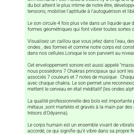
du bol atteint le plus intime de notre être, dévelo
tensions, mobilise l'aptitude à l'autoguérison et libè
Le son circule 4 fois plus vite dans un liquide que da
formes géométriques qui font vibrer toutes sortes 
Visualisez un caillou que vous jetez dans l'eau, des
ondes , des formes et comme notre corps est consti
dans nos cellules.Lorsque le son parvient au niveau 
Cet enveloppement sonore est aussi appelé "massa
nous possédons 7 Chakras principaux qui sont les p
associés 7 couleurs et 7 notes de musique . Chaqu
avec chaque chakra. Le son permet une reconnexion
mettent le cerveau en état méditatif (les ondes alp
La qualité professionnelle des bols est importante 
métaux ,sont martelés et gravés à la main par des a
trésors d'Odyanna).
Le corps humain est un ensemble vivant de vibrati
accordé, ce qui signifie qu'il vibre dans sa propre