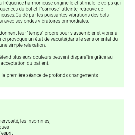
la fréquence harmonieuse originelle et stimule le corps qui
uences du bol et l'"osmose" atteinte, retrouve de
uses.Guidé par les puissantes vibrations des bols
si avec ses ondes vibratoires primordiales.
nnent leur "temps" propre pour s'assembler et vibrer à
 ci provoque un état de vacuité(dans le sens oriental du
une simple relaxation.
étend plusieurs douleurs peuvent disparaître grâce au
'acceptation du patient.
s la première séance de profonds changements
 nervosité, les insomnies,
iques
'esprit