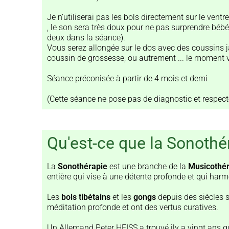
Je n’utiliserai pas les bols directement sur le vent
, le son sera très doux pour ne pas surprendre bébé
deux dans la séance).
Vous serez allongée sur le dos avec des coussins 
coussin de grossesse, ou autrement ... le moment v
Séance préconisée à partir de 4 mois et demi
(Cette séance ne pose pas de diagnostic et respect
Qu'est-ce que la Sonothé
La
Sonothérapie
est une branche de la
Musicothér
entière qui vise à une détente profonde et qui harmo
Les
bols tibétains
et les
gongs
depuis des siècles s
méditation profonde et ont des vertus curatives.
Un Allemand Peter HEISS a trouvé ily a vingt ans qu